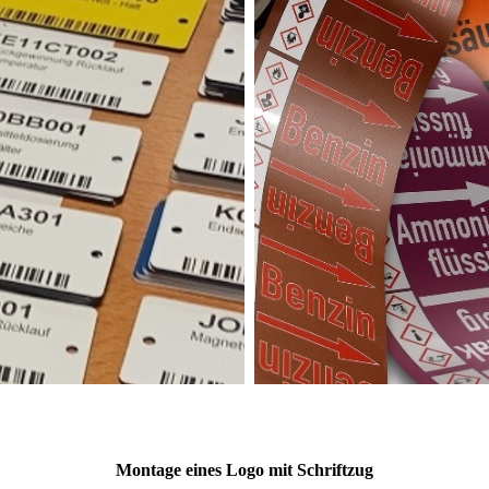
Montage
eines
Logo
mit
Schriftzug