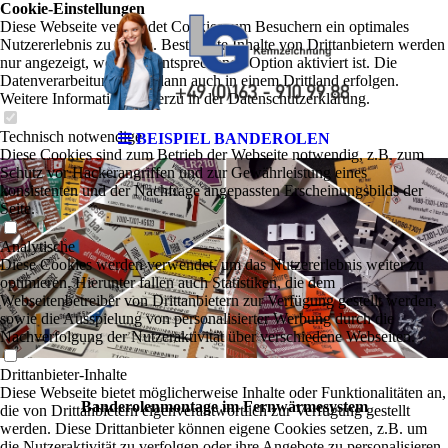
Cookie-Einstellungen
Diese Webseite verwendet Cookies, um Besuchern ein optimales
Nutzererlebnis zu bieten. Bestimmte Inhalte von Drittanbietern werden
nur angezeigt, wenn die entsprechende Option aktiviert ist. Die
Datenverarbeitung kann dann auch in einem Drittland erfolgen.
Weitere Informationen hierzu in der Datenschutzerklärung.
Technisch notwendige
BEISPIEL BANDEROLEN
Diese Cookies sind zum Betrieb der Webseite notwendig, z.B. zum
Schutz vor Hackerangriffen und zur Gewährleistung eines
konsistenten und der Nachfrage angepassten Erscheinungsbilds der
Seite.
Analytische
Diese Cookies werden verwendet, um das Nutzererlebnis weiter zu
optimieren. Hierunter fallen auch Statistiken, die dem
Webseitenbetreiber von Drittanbietern zur Verfügung gestellt werden,
sowie die Ausspielung von personalisierter Werbung durch die
Nachverfolgung der Nutzeraktivität über verschiedene Webseiten.
Drittanbieter-Inhalte
Diese Webseite bietet möglicherweise Inhalte oder Funktionalitäten an,
Banderolenmontage
im Fernwärmesystem
die von Drittanbietern eigenverantwortlich zur Verfügung gestellt
werden. Diese Drittanbieter können eigene Cookies setzen, z.B. um
die Nutzeraktivität zu verfolgen oder ihre Angebote zu personalisieren